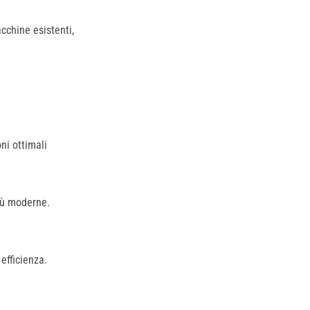
acchine esistenti,
ni ottimali
iù moderne.
efficienza.