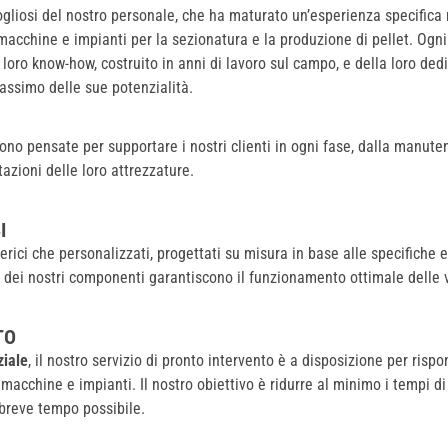
liosi del nostro personale, che ha maturato un’esperienza specifica n
acchine e impianti per la sezionatura e la produzione di pellet. Ogn
 loro know-how, costruito in anni di lavoro sul campo, e della loro ded
assimo delle sue potenzialità.
sono pensate per supportare i nostri clienti in ogni fase, dalla manute
azioni delle loro attrezzature.
I
ici che personalizzati, progettati su misura in base alle specifiche es
e dei nostri componenti garantiscono il funzionamento ottimale delle
TO
ziale
, il nostro servizio di pronto intervento è a disposizione per ris
macchine e impianti. Il nostro obiettivo è ridurre al minimo i tempi di
 breve tempo possibile.