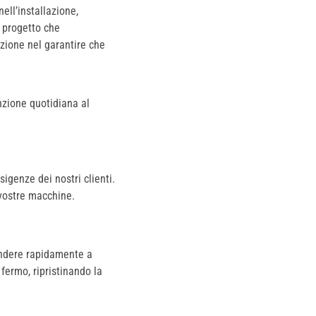
ell’installazione,
i progetto che
izione nel garantire che
nzione quotidiana al
igenze dei nostri clienti.
 vostre macchine.
pondere rapidamente a
 fermo, ripristinando la