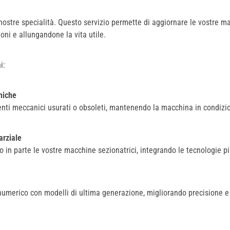
e nostre specialità. Questo servizio permette di aggiornare le vostre m
oni e allungandone la vita utile.
i:
niche
ti meccanici usurati o obsoleti, mantenendo la macchina in condizio
arziale
 in parte le vostre macchine sezionatrici, integrando le tecnologie p
numerico con modelli di ultima generazione, migliorando precisione e 