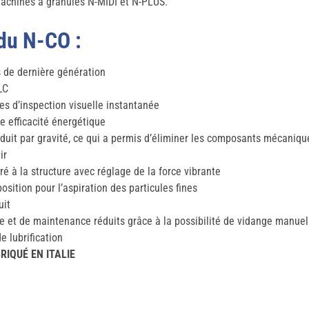
achines à granulés N-MIDI et N-PLUS.
du N-CO :
s de dernière génération
LC
es d’inspection visuelle instantanée
e efficacité énergétique
uit par gravité, ce qui a permis d’éliminer les composants mécaniqu
ir
ré à la structure avec réglage de la force vibrante
sition pour l’aspiration des particules fines
uit
 et de maintenance réduits grâce à la possibilité de vidange manuel
 lubrification
RIQUÉ EN ITALIE