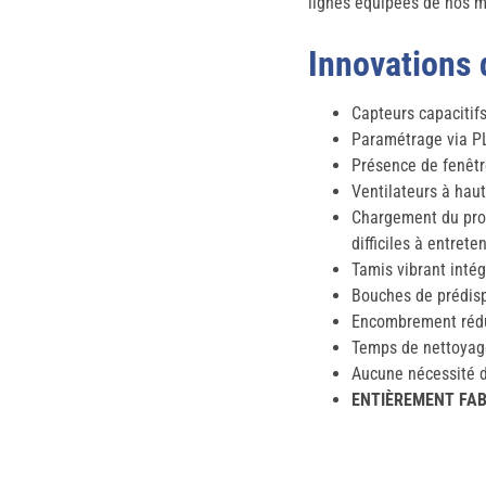
lignes équipées de nos m
Innovations 
Capteurs capacitif
Paramétrage via P
Présence de fenêtr
Ventilateurs à haut
Chargement du prod
difficiles à entreten
Tamis vibrant intég
Bouches de prédispo
Encombrement réd
Temps de nettoyage
Aucune nécessité de
ENTIÈREMENT FAB