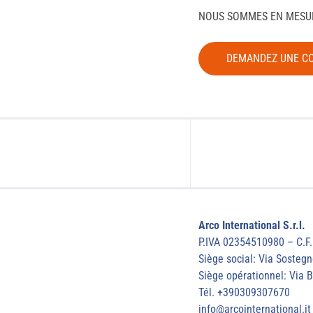
NOUS SOMMES EN MESUR
DEMANDEZ UNE C
Arco International S.r.l.
P.IVA 02354510980 – C.F
Siège social: Via Sostegn
Siège opérationnel: Via B
Tél. +390309307670
info@arcointernational.it