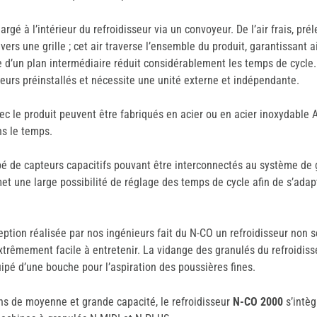
hargé à l’intérieur du refroidisseur via un convoyeur. De l’air frais, pr
ravers une grille ; cet air traverse l’ensemble du produit, garantissant 
 d’un plan intermédiaire réduit considérablement les temps de cycl
leurs préinstallés et nécessite une unité externe et indépendante.
ec le produit peuvent être fabriqués en acier ou en acier inoxydable A
ns le temps.
pé de capteurs capacitifs pouvant être interconnectés au système de 
rmet une large possibilité de réglage des temps de cycle afin de s’ad
eption réalisée par nos ingénieurs fait du N-CO un refroidisseur non 
xtrêmement facile à entretenir. La vidange des granulés du refroidiss
uipé d’une bouche pour l’aspiration des poussières fines.
ns de moyenne et grande capacité, le refroidisseur
N-CO 2000
s’intèg