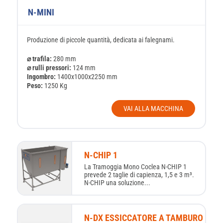
N-MINI
Produzione di piccole quantità, dedicata ai falegnami.
⌀ trafila:
280 mm
⌀ rulli pressori:
124 mm
Ingombro:
1400x1000x2250 mm
Peso:
1250 Kg
VAI ALLA MACCHINA
N-CHIP 1
La Tramoggia Mono Coclea N-CHIP 1
prevede 2 taglie di capienza, 1,5 e 3 m³.
N-CHIP una soluzione...
N-DX ESSICCATORE A TAMBURO